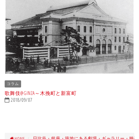
コラム
歌舞伎@GINZA～木挽町と新富町
2018/09/07
HOME
日比谷・銀座・築地にある劇場・ギャラリー・映画