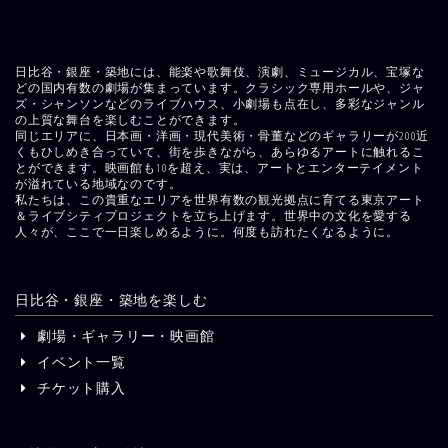
日比谷・銀座・築地には、能楽や歌舞伎、演劇、ミュージカル、宝塚な
どの国内有数の劇場が集まっています。クラシック専用ホールや、ジャ
ズ・シャンソンなどのライブハウス、小劇場も点在し、多彩なジャンル
の上質な舞台を楽しむことができます。
同じエリアに、日本画・洋画・現代美術・骨董などのギャラリーが200近
くもひしめき合っていて、街を歩きながら、あらゆるアートに触れるこ
とができます。映画館も10を超え、実は、アートとエンターテイメント
が溢れている地域なのです。
私たちは、この貴重なエリアを世界有数の観光拠点に育てる東京アート
＆ライブシティプロジェクトを立ち上げます。世界中の文化を愛する
人々が、ここで一日楽しめるように。何度も訪れたくなるように。
日比谷・銀座・築地を楽しむ
劇場・ギャラリー・映画館
イベント一覧
チケット購入