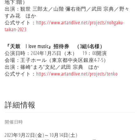
地下3階）
出演：観世 三郎太／山階 彌右衛門／武田 宗典／野々
すみ花 ほか
公式サイト：
https://www.artandlive.net/projects/nohgaku-
taikan-2023
『天鼓 I love music』招待券 （3組6名様）
公演日時：2024年1月25日（木） 19：00開演
会場：王子ホール（東京都中央区銀座4-7-5）
出演：篠崎”まろ”文紀／武田 宗典 ほか
公式サイト：
https://www.artandlive.net/projects/tenko
詳細情報
開催日時
2023年9月22日(金)～10月14日(土)