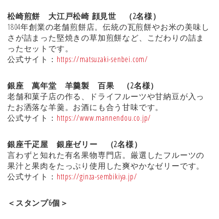
松崎煎餅 大江戸松崎 顔見世 （2名様）
1804年創業の老舗煎餅店。伝統の瓦煎餅やお米の美味し
さが詰まった堅焼きの草加煎餅など、こだわりの詰ま
ったセットです。
公式サイト：
https://matsuzaki-senbei.com/
銀座 萬年堂 羊羹製 百果 （2名様）
老舗和菓子店の作る、ドライフルーツや甘納豆が入っ
たお洒落な羊羹。お酒にも合う甘味です。
公式サイト：
https://www.mannendou.co.jp/
銀座千疋屋 銀座ゼリー （2名様）
言わずと知れた有名果物専門店。厳選したフルーツの
果汁と果肉をたっぷり使用した爽やかなゼリーです。
公式サイト：
https://ginza-sembikiya.jp/
＜スタンプ6個＞