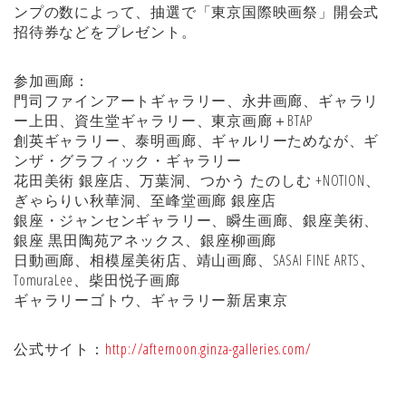
ンプの数によって、抽選で「東京国際映画祭」開会式
招待券などをプレゼント。
参加画廊：
門司ファインアートギャラリー、永井画廊、ギャラリ
ー上田、資生堂ギャラリー、東京画廊＋BTAP
創英ギャラリー、泰明画廊、ギャルリーためなが、ギ
ンザ・グラフィック・ギャラリー
花田美術 銀座店、万葉洞、つかう たのしむ +NOTION、
ぎゃらりい秋華洞、至峰堂画廊 銀座店
銀座・ジャンセンギャラリー、瞬生画廊、銀座美術、
銀座 黒田陶苑アネックス、銀座柳画廊
日動画廊、相模屋美術店、靖山画廊、SASAI FINE ARTS、
TomuraLee、柴田悦子画廊
ギャラリーゴトウ、ギャラリー新居東京
公式サイト：
http://afternoon.ginza-galleries.com/