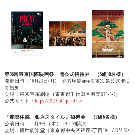
第36回東京国際映画祭 開会式招待券 （5組10名様）
開催日時：10月23日(月) 夕方頃開始※決定次第公式HPに
て告知
会場：東京宝塚劇場（東京都千代田区有楽町1‐1‐3）
公式サイト：
https://2023.tiff-jp.net/ja/
『能楽体感、銀座スタイル』招待券 （3組6名様）
公演日時：11月9日（木） 19：00開演
会場：観世能楽堂（東京都中央区銀座6丁目10-1 GINZA SIX