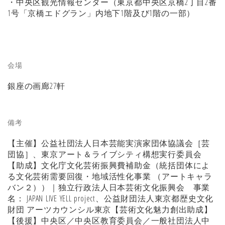
・中央区観光情報センター（東京都中央区京橋2丁目2番
1号「京橋エドグラン」内地下1階及び1階の一部）
会場
銀座の画廊27軒
備考
【主催】公益社団法人日本芸能実演家団体協議会［芸
団協］、東京アート＆ライブシティ構想実行委員会
【助成】文化庁文化芸術振興費補助金（統括団体によ
る文化芸術需要回復・地域活性化事業 （アートキャラ
バン２））｜独立行政法人日本芸術文化振興会 事業
名： JAPAN LIVE YELL project、公益財団法人東京都歴史文化
財団 アーツカウンシル東京【芸術文化魅力創出助成】
【後援】中央区／中央区教育委員会／一般社団法人中